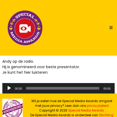
Skip
Special
to
Media
content
Awards
Andy op de radio.
Hij is genomineerd voor beste presentator.
Je kunt het hier luisteren:
Audiospeler
00:00
00:00
Wil je weten hoe de Special Media Awards omgaat
met jouw privacy? Lees dan ons
privacybeleid
Copyright © 2026
Special Media Awards
De Special Media Awards is onderdeel van
Stichting