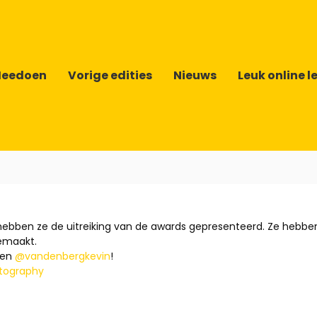
eedoen
Vorige edities
Nieuws
Leuk online l
ebben ze de uitreiking van de awards gepresenteerd. Ze hebb
emaakt.
en
@vandenbergkevin
!
tography