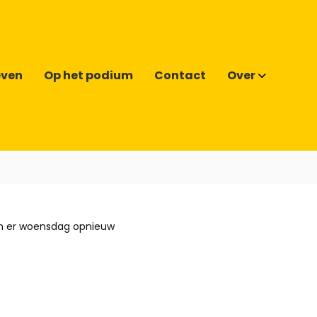
even
Op het podium
Contact
Over
en er woensdag opnieuw