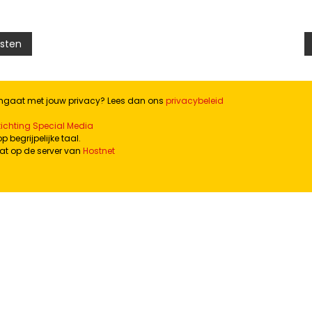
asten
omgaat met jouw privacy? Lees dan ons
privacybeleid
tichting Special Media
 begrijpelijke taal.
at op de server van
Hostnet