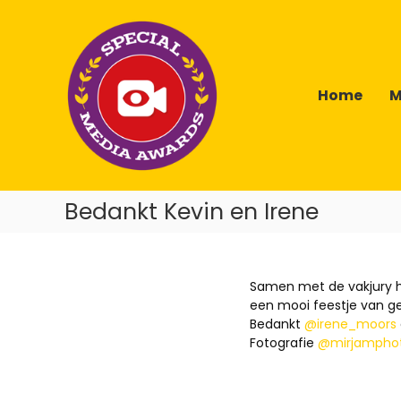
Skip
Special
to
Media
content
Awards
Home
M
Bedankt Kevin en Irene
Samen met de vakjury h
een mooi feestje van g
Bedankt
@irene_moors
Fotografie
@mirjampho