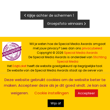
Bericht
Kijkje achter de schermen 1
Groepsfoto winnaars
navigatie
Wil je weten hoe de Special Media Awards omgaat
met jouw privacy? Lees dan ons
privacybeleid
Copyright © 2026
Special Media Awards
De Special Media Awards is onderdeel van
Stichting
Special Media
Het
Ed@Loket
heeft de website goedgekeurd op begrijpelijke taal.
De website van de Special Media Awards staat op de server van
Hostnet
Deze website gebruikt cookies om de website beter te
maken. Accepteer deze als je dit goed vindt. Je kan ook
facebook
Instagram
Whatsapp
TIktok
weigeren.
Cookie instellingen
Accepteer
kanaal
Wijs af