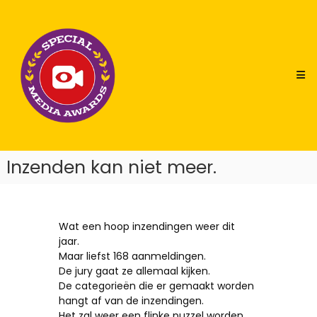
Skip
Special
to
Media
content
Awards
Inzenden kan niet meer.
Wat een hoop inzendingen weer dit
jaar.
Maar liefst 168 aanmeldingen.
De jury gaat ze allemaal kijken.
De categorieën die er gemaakt worden
hangt af van de inzendingen.
Het zal weer een flinke puzzel worden.