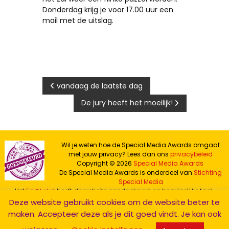
Donderdag krijg je voor 17.00 uur een
mail met de uitslag.
Bericht
vandaag de laatste dag
De jury heeft het moeilijk!
navigatie
Wil je weten hoe de Special Media Awards omgaat
met jouw privacy? Lees dan ons
privacybeleid
Copyright © 2026
Special Media Awards
De Special Media Awards is onderdeel van
Stichting
Special Media
Het
Ed@Loket
heeft de website goedgekeurd op begrijpelijke taal.
De website van de Special Media Awards staat op de server van
Deze website gebruikt cookies om de website beter te
Hostnet
maken. Accepteer deze als je dit goed vindt. Je kan ook