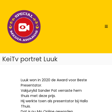
Skip
Special
to
Media
content
Awards
KeiTv portret Luuk
Luuk won in 2020 de Award voor Beste
Presentator.
Vakjurylid Sander Pat verraste hem
thuis met deze prijs.
Hij werkte toen als presentator bij Hallo
Thuis.
Dat is nu Mo Online geworden.