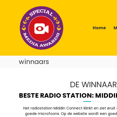
Skip
Special
to
Media
content
Awards
Home
M
winnaars
DE WINNAARS
BESTE RADIO STATION: MIDD
Het radiostation Middin Connect klinkt en ziet eruit 
goede microfoons. Op de website wordt een goed e